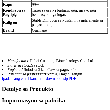
Kaputli
99%
Kondisyon sa
Tipigi sa usa ka bugnaw, uga, maayo nga
Pagtipig
bentilasyon nga lugar.
Stable.Dili uyon sa kusgan nga mga ahente sa
Kalig-on
pag-oxidizing.
Brand
Guanlang
Manufacturer:
Hebei Guanlang Biotechnology Co., Ltd.
Status sa stock:
Sa stock
Paghatud:
Sulod sa 3 ka adlaw sa pagtrabaho
Pamaagi sa pagpadala:
Express, Dagat, Hangin
Ipadala ang email kanamo
I-download isip PDF
Detalye sa Produkto
Impormasyon sa pabrika