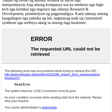
Tianjin ug Hebei ug adunay bentaha sa sayon ​​nga
transportasyon.Ang among kompanya usa ka moderno nga high-
tech nga kemikal nga negosyo nga adunay Research &
Development, produksiyon ug pagpamaligya. Kami adunay among
kaugalingon nga pabrika ug lab, nagtanyag usab og customized
synthesis nga serbisyo alang sa among mga kustomer.