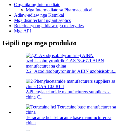
Organikong Intermediate
Mga Intermediate sa Pharmaceutical
Adlaw-adlaw nga Kemikal
Mga disinfectant ug antiseptics
Beterinaryo nga hilaw nga materyales
Mga API
Gipili nga mga produkto
2,2′-Azodi(isobutyronitrile) AIBN azobisisobut...
2-Phenylacetamide manufacturers suppliers sa
china C...
Tetracaine hcl Tetracaine base manufacturer sa
china