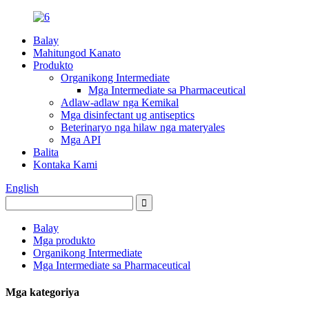
Balay
Mahitungod Kanato
Produkto
Organikong Intermediate
Mga Intermediate sa Pharmaceutical
Adlaw-adlaw nga Kemikal
Mga disinfectant ug antiseptics
Beterinaryo nga hilaw nga materyales
Mga API
Balita
Kontaka Kami
English
Balay
Mga produkto
Organikong Intermediate
Mga Intermediate sa Pharmaceutical
Mga kategoriya