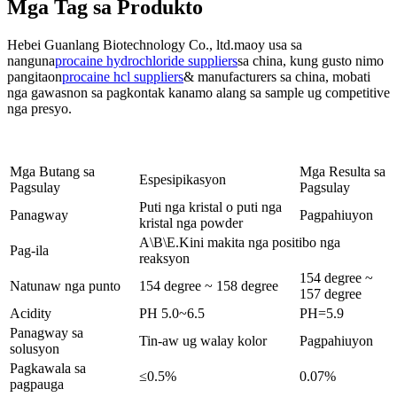
Mga Tag sa Produkto
Hebei Guanlang Biotechnology Co., ltd.maoy usa sa
nanguna
procaine hydrochloride suppliers
sa china, kung gusto nimo
pangitaon
procaine hcl suppliers
& manufacturers sa china, mobati
nga gawasnon sa pagkontak kanamo alang sa sample ug competitive
nga presyo.
Mga Butang sa
Mga Resulta sa
Espesipikasyon
Pagsulay
Pagsulay
Puti nga kristal o puti nga
Panagway
Pagpahiuyon
kristal nga powder
A\B\E.Kini makita nga positibo nga
Pag-ila
reaksyon
154 degree ~
Natunaw nga punto
154 degree ~ 158 degree
157 degree
Acidity
PH 5.0~6.5
PH=5.9
Panagway sa
Tin-aw ug walay kolor
Pagpahiuyon
solusyon
Pagkawala sa
≤0.5%
0.07%
pagpauga