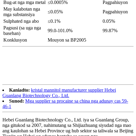
Bug-at nga mga metal
≤0.0005%
Pagpahiuyon
May kalabotan nga
≤0.05%
Pagpahiuyon
mga substansiya
Sulphated nga abo
≤0.1%
0.05%
Pagsusi (sa uga nga
99.0-101.0%
99.87%
basehan)
Konklusyon
Mouyon sa BP2005
Kaniadto:
kristal mannitol manufacturer supplier Hebei
Guanlang Biotechnology Co., Ltd.
Sunod:
Mga supplier sa procaine sa china nga adunay cas 59-
46-1
Hebei Guanlang Biotechnology Co., Ltd. iya sa Guanlang Group,
nga gitukod sa 2007, nahimutang sa Shijiazhuang siyudad nga mao
ang kaulohan sa Hebei Province ug hub sektor sa taliwala sa Beijing