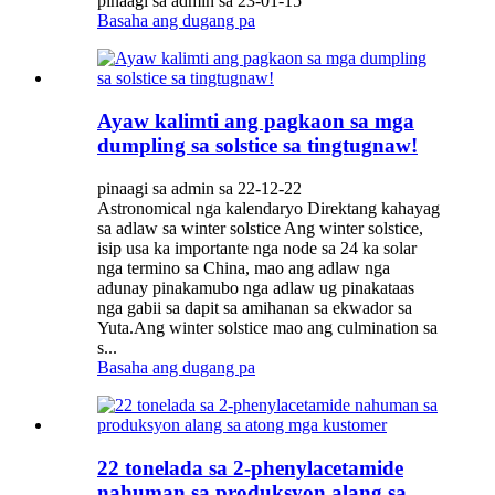
pinaagi sa admin sa 23-01-15
Basaha ang dugang pa
Ayaw kalimti ang pagkaon sa mga
dumpling sa solstice sa tingtugnaw!
pinaagi sa admin sa 22-12-22
Astronomical nga kalendaryo Direktang kahayag
sa adlaw sa winter solstice Ang winter solstice,
isip usa ka importante nga node sa 24 ka solar
nga termino sa China, mao ang adlaw nga
adunay pinakamubo nga adlaw ug pinakataas
nga gabii sa dapit sa amihanan sa ekwador sa
Yuta.Ang winter solstice mao ang culmination sa
s...
Basaha ang dugang pa
22 tonelada sa 2-phenylacetamide
nahuman sa produksyon alang sa