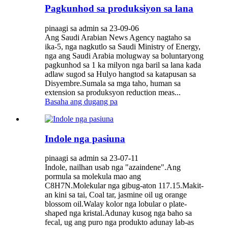
Pagkunhod sa produksiyon sa lana
pinaagi sa admin sa 23-09-06
Ang Saudi Arabian News Agency nagtaho sa
ika-5, nga nagkutlo sa Saudi Ministry of Energy,
nga ang Saudi Arabia molugway sa boluntaryong
pagkunhod sa 1 ka milyon nga baril sa lana kada
adlaw sugod sa Hulyo hangtod sa katapusan sa
Disyembre.Sumala sa mga taho, human sa
extension sa produksyon reduction meas...
Basaha ang dugang pa
Indole nga pasiuna
pinaagi sa admin sa 23-07-11
Indole, nailhan usab nga "azaindene".Ang
pormula sa molekula mao ang
C8H7N.Molekular nga gibug-aton 117.15.Makit-
an kini sa tai, Coal tar, jasmine oil ug orange
blossom oil.Walay kolor nga lobular o plate-
shaped nga kristal.Adunay kusog nga baho sa
fecal, ug ang puro nga produkto adunay lab-as