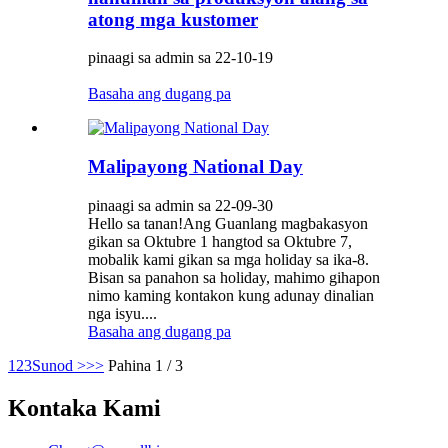
atong mga kustomer
pinaagi sa admin sa 22-10-19
Basaha ang dugang pa
Malipayong National Day
pinaagi sa admin sa 22-09-30
Hello sa tanan!Ang Guanlang magbakasyon
gikan sa Oktubre 1 hangtod sa Oktubre 7,
mobalik kami gikan sa mga holiday sa ika-8.
Bisan sa panahon sa holiday, mahimo gihapon
nimo kaming kontakon kung adunay dinalian
nga isyu....
Basaha ang dugang pa
1
2
3
Sunod >
>>
Pahina 1 / 3
Kontaka Kami