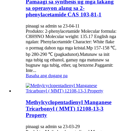
Pamaagi sa synthesis ug mga lakang
sa operasyon alang sa 2-
phenylacetamide CAS 103-81-1
pinaagi sa admin sa 23-04-11
Produkto: 2-phenylacetamide Molecular formula:
C8H9NO Molecular weight: 135.17 English nga
ngalan: Phenylacetamide Character: White flake
o pormag dahon nga mga kristal.Mp 157-158 ℃,
bp 280-290 ℃ (pagkadunot).Matunaw sa init
nga tubig ug ethanol, gamay nga matunaw sa
bugnaw nga tubig, ether, ug benzene.Paggamit:
Inte...
Basaha ang dugang pa
Methylcyclopentadienyl Manganese
Tricarbonyl ( MMT) 12108-13-3
Property
pinaagi sa admin sa 23-03-29