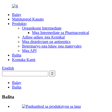
Balay
Mahitungod Kanato
Produkto
Organikong Intermediate
Mga Intermediate sa Pharmaceutical
Adlaw-adlaw nga Kemikal
Mga disinfectant ug antiseptics
Beterinaryo nga hilaw nga materyales
Mga API
Balita
Kontaka Kami
English
Balay
Balita
Balita