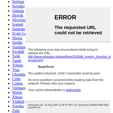
Serbian
Sesotho
Sinhala
Slovak
Slovenian
Somali
Samoan
Scots Gaelic
Shona
Sindhi
Sundanese
Swahili
Tajik
Tamil
Telugu
Thai
Ukrainian
Urdu
Uzbek
Vietnamese
Welsh
Xhosa
Yiddish
Yoruba
Zulu