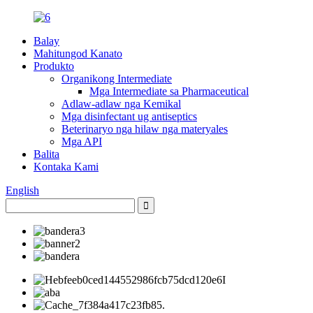
Balay
Mahitungod Kanato
Produkto
Organikong Intermediate
Mga Intermediate sa Pharmaceutical
Adlaw-adlaw nga Kemikal
Mga disinfectant ug antiseptics
Beterinaryo nga hilaw nga materyales
Mga API
Balita
Kontaka Kami
English