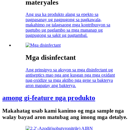
materyales
Ang usa ka produkto alang sa epekto sa
pagpasanay ug pagpugong sa pagkawala,
makahimo og talagsaong mga kontribusyon sa
pagtubo ug paglambo sa mga mananap ug
pagpugong sa sakit ug pagtambal.
Mga disinfectant
Ang prinsipyo sa aksyon sa mga disinfectant ug
antiseptics mao nga ang kusgan nga mga oxidant
nag-oxidize sa mga aktibo nga gene sa bakterya
aron mapatay ang bakterya.
among gi-feature nga produkto
Makahatag usab kami kanimo og mga sample nga
walay bayad aron matubag ang imong mga detalye.