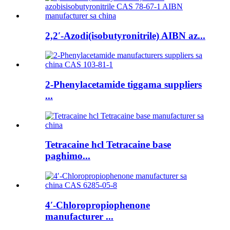
2,2′-Azodi(isobutyronitrile) AIBN az...
2-Phenylacetamide tiggama suppliers
...
Tetracaine hcl Tetracaine base
paghimo...
4′-Chloropropiophenone
manufacturer ...