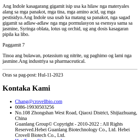
Ang Indole kasagarang gigamit isip usa ka hilaw nga materyales
alang sa mga panakot, mga tina, mga amino acid, ug mga
pestisidyo.Ang Indole usa usab ka matang sa panakot, nga sagad
gigamit sa adlaw-adlaw nga mga pormulasyon sa esensya sama sa
jasmine, Syringa oblata, lotus ug orchid, ug ang dosis kasagaran
pipila ka libo.
Paggamit 7
Tinoa ang bulawan, potassium ug nitrite, ug paghimo og lami nga
jasmine.Ang industriya sa pharmaceutical.
Oras sa pag-post: Hul-11-2023
Kontaka Kami
Chang@crovellbio.com
0086-19930503256
No.108 Zhongshan West Road, Qiaoxi District, Shijiazhuang,
China
Guanlang Group© Copyright - 2010-2022 : All Rights
Reserved.Hebei Guanlang Biotechnology Co., Ltd. Hebei
Crovell Biotech Co., Ltd.