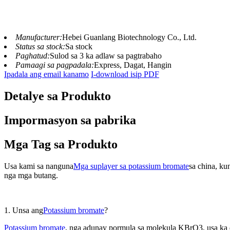
Manufacturer:
Hebei Guanlang Biotechnology Co., Ltd.
Status sa stock:
Sa stock
Paghatud:
Sulod sa 3 ka adlaw sa pagtrabaho
Pamaagi sa pagpadala:
Express, Dagat, Hangin
Ipadala ang email kanamo
I-download isip PDF
Detalye sa Produkto
Impormasyon sa pabrika
Mga Tag sa Produkto
Usa kami sa nanguna
Mga suplayer sa potassium bromate
sa china, ku
nga mga butang.
1. Unsa ang
Potassium bromate
?
Potassium bromate
, nga adunay pormula sa molekula KBrO3, usa ka dili