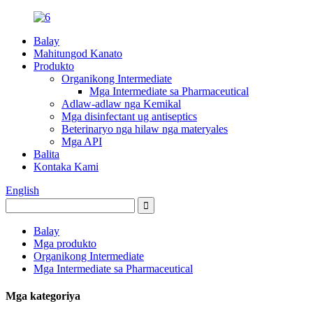
Balay
Mahitungod Kanato
Produkto
Organikong Intermediate
Mga Intermediate sa Pharmaceutical
Adlaw-adlaw nga Kemikal
Mga disinfectant ug antiseptics
Beterinaryo nga hilaw nga materyales
Mga API
Balita
Kontaka Kami
English
Balay
Mga produkto
Organikong Intermediate
Mga Intermediate sa Pharmaceutical
Mga kategoriya