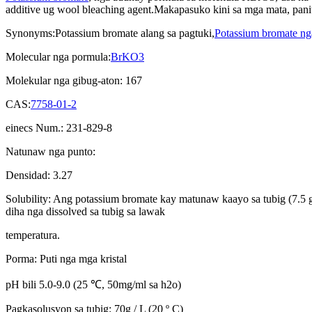
additive ug wool bleaching agent.Makapasuko kini sa mga mata, pa
Synonyms:Potassium bromate alang sa pagtuki,
Potassium bromate ng
Molecular nga pormula:
BrKO3
Molekular nga gibug-aton: 167
CAS:
7758-01-2
einecs Num.: 231-829-8
Natunaw nga punto:
Densidad: 3.27
Solubility: Ang potassium bromate kay matunaw kaayo sa tubig (7.5 
diha nga dissolved sa tubig sa lawak
temperatura.
Porma: Puti nga mga kristal
pH bili 5.0-9.0 (25 ℃, 50mg/ml sa h2o)
Pagkasolusyon sa tubig: 70g / L (20 º C)