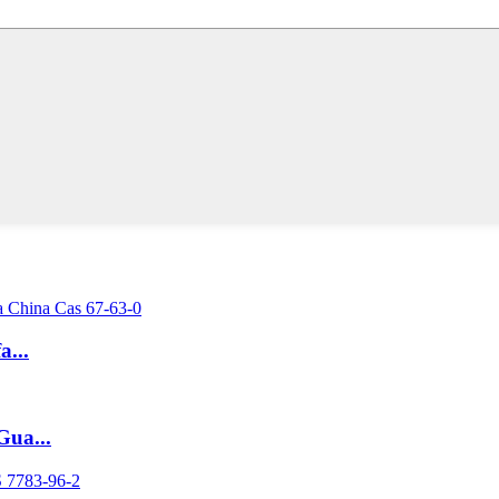
a...
Gua...