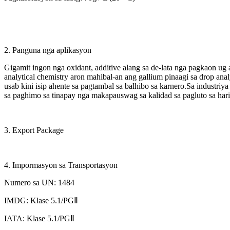
2. Panguna nga aplikasyon
Gigamit ingon nga oxidant, additive alang sa de-lata nga pagkaon ug 
analytical chemistry aron mahibal-an ang gallium pinaagi sa drop an
usab kini isip ahente sa pagtambal sa balhibo sa karnero.Sa industriy
sa paghimo sa tinapay nga makapauswag sa kalidad sa pagluto sa hari
3. Export Package
4. Impormasyon sa Transportasyon
Numero sa UN: 1484
IMDG: Klase 5.1/PGⅡ
IATA: Klase 5.1/PGⅡ