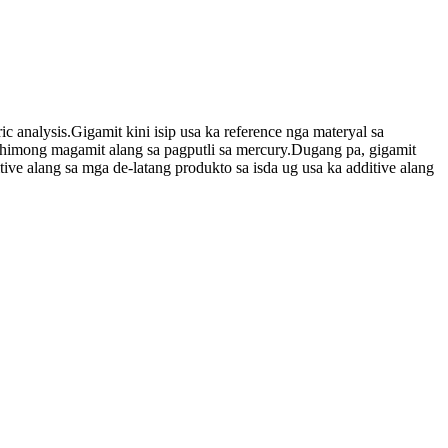
c analysis.Gigamit kini isip usa ka reference nga materyal sa
mahimong magamit alang sa pagputli sa mercury.Dugang pa, gigamit
tive alang sa mga de-latang produkto sa isda ug usa ka additive alang