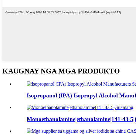
KAUGNAY NGA MGA PRODUKTO
Isopropanol (IPA) Isopropyl Alcohol Manuf
Monoethanolamine|ethanolamine|141-43-5|