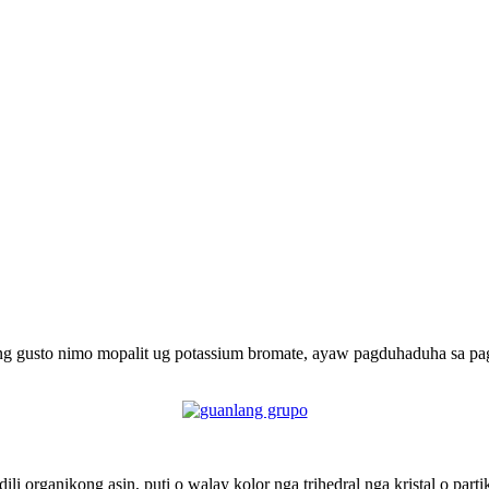
ng gusto nimo mopalit ug potassium bromate, ayaw pagduhaduha sa pag
 organikong asin, puti o walay kolor nga trihedral nga kristal o partik