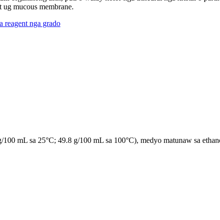
nit ug mucous membrane.
a reagent nga grado
g/100 mL sa 25°C; 49.8 g/100 mL sa 100°C), medyo matunaw sa ethanol