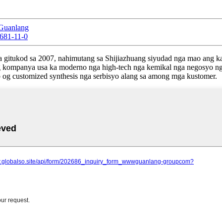
|Guanlang
7681-11-0
gitukod sa 2007, nahimutang sa Shijiazhuang siyudad nga mao ang kaul
ng kompanya usa ka moderno nga high-tech nga kemikal nga negosyo 
og customized synthesis nga serbisyo alang sa among mga kustomer.