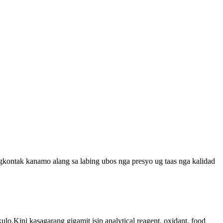
kontak kanamo alang sa labing ubos nga presyo ug taas nga kalidad
ulo.Kini kasagarang gigamit isip analytical reagent, oxidant, food