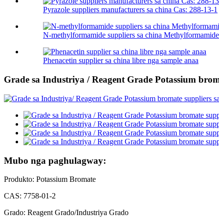
Pyrazole suppliers manufacturers sa china Cas: 288-13-1
N-methylformamide suppliers sa china Methylformamide.
Phenacetin supplier sa china libre nga sample anaa
Grade sa Industriya / Reagent Grade Potassium brom
Mubo nga paghulagway:
Produkto: Potassium Bromate
CAS: 7758-01-2
Grado: Reagent Grado/Industriya Grado