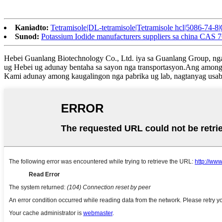
Kaniadto:
Tetramisole|DL-tetramisole|Tetramisole hcl|5086-74-8
Sunod:
Potassium Iodide manufacturers suppliers sa china CAS 
Hebei Guanlang Biotechnology Co., Ltd. iya sa Guanlang Group, nga 
ug Hebei ug adunay bentaha sa sayon ​​nga transportasyon.Ang amo
Kami adunay among kaugalingon nga pabrika ug lab, nagtanyag usab 