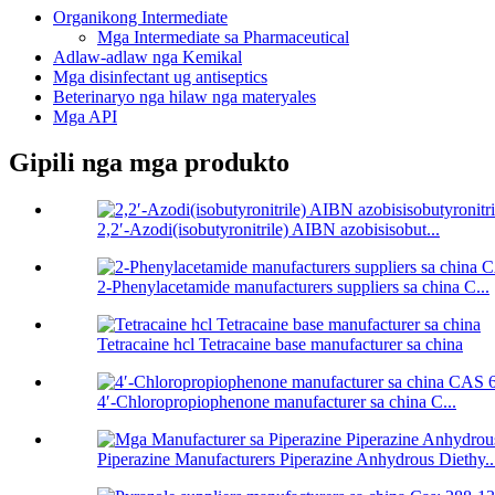
Organikong Intermediate
Mga Intermediate sa Pharmaceutical
Adlaw-adlaw nga Kemikal
Mga disinfectant ug antiseptics
Beterinaryo nga hilaw nga materyales
Mga API
Gipili nga mga produkto
2,2′-Azodi(isobutyronitrile) AIBN azobisisobut...
2-Phenylacetamide manufacturers suppliers sa china C...
Tetracaine hcl Tetracaine base manufacturer sa china
4′-Chloropropiophenone manufacturer sa china C...
Piperazine Manufacturers Piperazine Anhydrous Diethy..