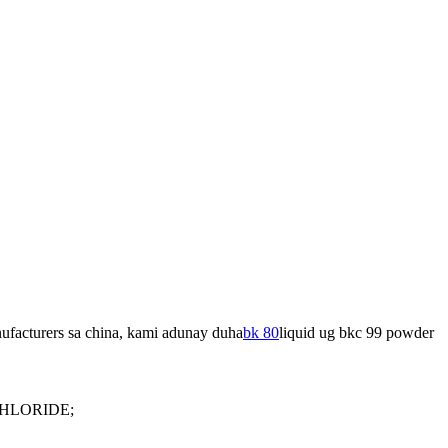
acturers sa china, kami adunay duha
bk 80
liquid ug bkc 99 powder
LORIDE;