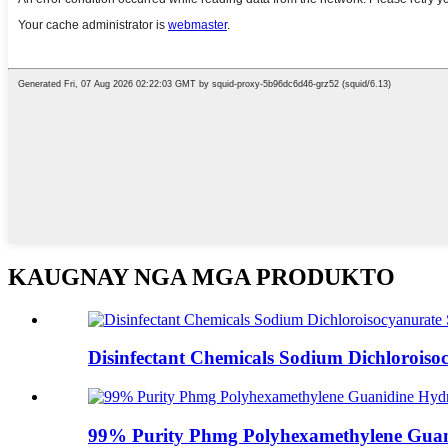
KAUGNAY NGA MGA PRODUKTO
Disinfectant Chemicals Sodium Dichloroisoc
99% Purity Phmg Polyhexamethylene Guan