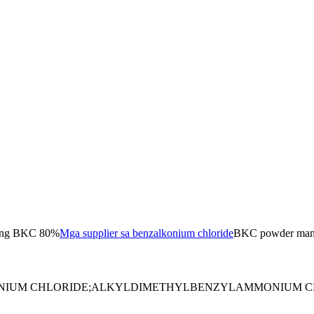
nang BKC 80%
Mga supplier sa benzalkonium chloride
BKC powder manuf
IUM CHLORIDE;ALKYLDIMETHYLBENZYLAMMONIUM CH