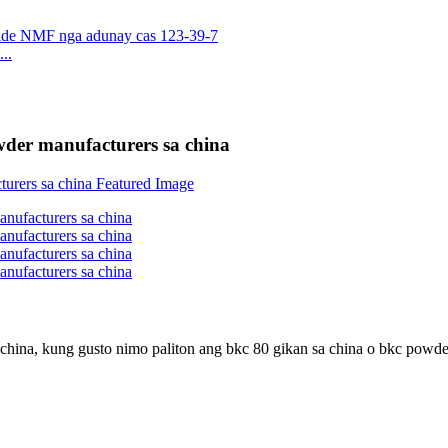
..
der manufacturers sa china
hina, kung gusto nimo paliton ang bkc 80 gikan sa china o bkc powder