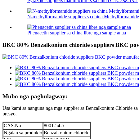
Pyrazole suppliers manufacturers sa china Cas: 288-13-1
N-methylformamide suppliers sa china Methylformamide.
Phenacetin supplier sa china libre nga sample anaa
BKC 80% Benzalkonium chloride suppliers BKC pow
Mubo nga paghulagway:
Usa kami sa nanguna nga mga supplier sa Benzalkonium Chloride sa c
presyo.
CAS.No
8001-54-5
Ngalan sa produkto
Benzalkonium chloride