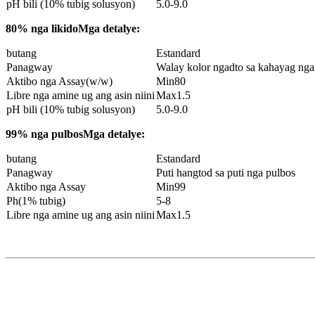
pH bili (10% tubig solusyon)
5.0-9.0
80% nga likido
Mga detalye:
butang
Estandard
Panagway
Walay kolor ngadto sa kahayag nga 
Aktibo nga Assay(w/w)
Min80
Libre nga amine ug ang asin niini
Max1.5
pH bili (10% tubig solusyon)
5.0-9.0
99% nga pulbos
Mga detalye:
butang
Estandard
Panagway
Puti hangtod sa puti nga pulbos
Aktibo nga Assay
Min99
Ph(1% tubig)
5-8
Libre nga amine ug ang asin niini
Max1.5