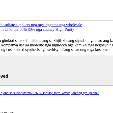
osulfate suppliers nga mga tiggama nga wholesale
um Chloride 50% 80% nga adunay High Purity
gitukod sa 2007, nahimutang sa Shijiazhuang siyudad nga mao ang kaul
ng kompanya usa ka moderno nga high-tech nga kemikal nga negosyo 
og customized synthesis nga serbisyo alang sa among mga kustomer.