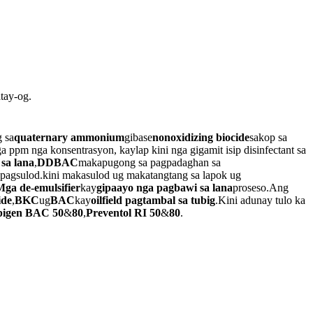
tay-og.
 sa
quaternary ammonium
gibase
nonoxidizing biocide
sakop sa
a ppm nga konsentrasyon, kaylap kini nga gigamit isip disinfectant sa
 sa lana
,
DDBAC
makapugong sa pagpadaghan sa
agsulod.kini makasulod ug makatangtang sa lapok ug
Mga de-emulsifier
kay
gipaayo nga pagbawi sa lana
proseso.Ang
ide
,
BKC
ug
BAC
kay
oilfield pagtambal sa tubig
.Kini adunay tulo ka
igen BAC
50
&
80
,
Preventol RI
50
&
80
.