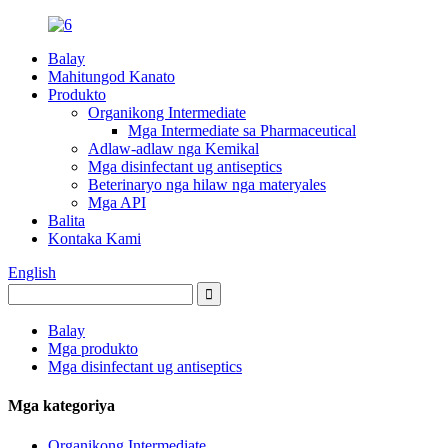
Balay
Mahitungod Kanato
Produkto
Organikong Intermediate
Mga Intermediate sa Pharmaceutical
Adlaw-adlaw nga Kemikal
Mga disinfectant ug antiseptics
Beterinaryo nga hilaw nga materyales
Mga API
Balita
Kontaka Kami
English
Balay
Mga produkto
Mga disinfectant ug antiseptics
Mga kategoriya
Organikong Intermediate