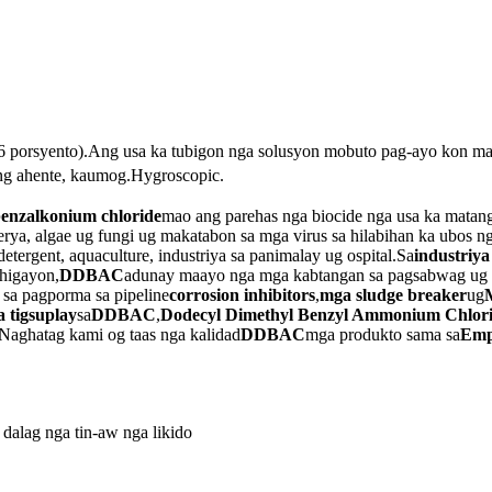
96 porsyento).Ang usa ka tubigon nga solusyon mobuto pag-ayo kon ma
zing ahente, kaumog.Hygroscopic.
enzalkonium chloride
mao ang parehas nga biocide nga usa ka matang
rya, algae ug fungi ug makatabon sa mga virus sa hilabihan ka ubos ng
 detergent, aquaculture, industriya sa panimalay ug ospital.Sa
industriya
higayon,
DDBAC
adunay maayo nga mga kabtangan sa pagsabwag ug p
sa pagporma sa pipeline
corrosion inhibitors
,
mga sludge breaker
ug
 tigsuplay
sa
DDBAC
,
Dodecyl Dimethyl Benzyl Ammonium Chlor
.Naghatag kami og taas nga kalidad
DDBAC
mga produkto sama sa
Emp
dalag nga tin-aw nga likido